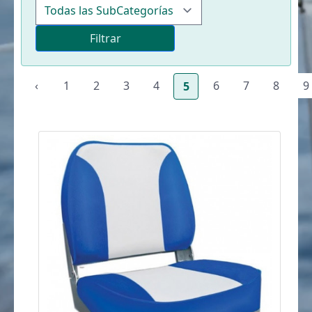
Filtrar
‹
1
2
3
4
6
7
8
9
5