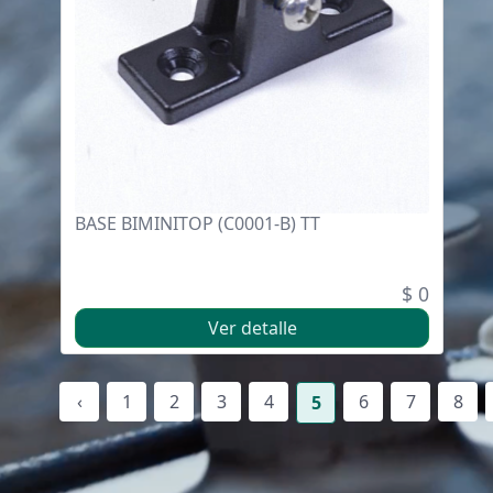
BASE BIMINITOP (C0001-B) TT
$ 0
Ver detalle
‹
1
2
3
4
6
7
8
5